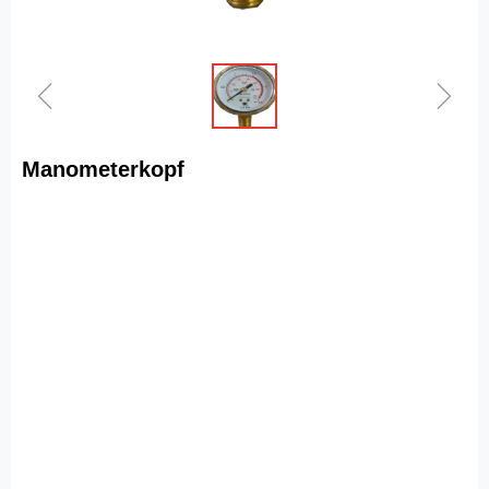
ꁆ
ꁇ
Manometerkopf