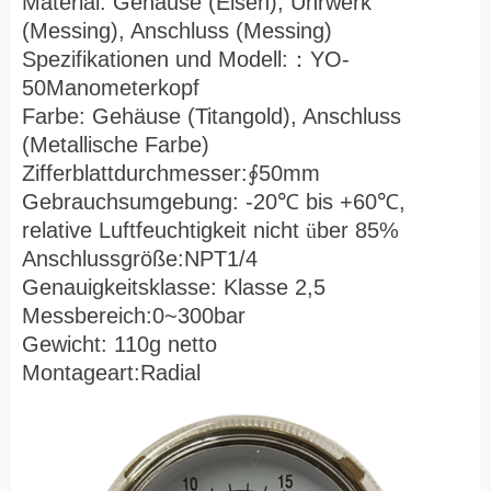
Material: Gehäuse (Eisen), Uhrwerk
(Messing), Anschluss (Messing)
Spezifikationen und Modell:
：
YO-
50Manometerkopf
Farbe: Gehäuse (Titangold), Anschluss
(Metallische Farbe)
Zifferblattdurchmesser:
∮
50mm
Gebrauchsumgebung: -20
℃
bis +60
℃
,
relative Luftfeuchtigkeit nicht
ü
ber 85%
Anschlussgröße:NPT1/4
Genauigkeitsklasse: Klasse 2,5
Messbereich:0~300bar
Gewicht: 110g netto
Montageart:Radial