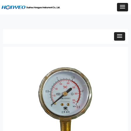
Control Render
Error!ControlType:productSlideBind,StyleName:Style1,ColorName:Item0,Message:
ControlType:productSlideBind Error:未将对象引用设置到对象的实例。